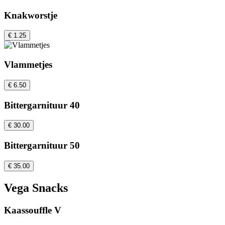
Knakworstje
€ 1.25
Vlammetjes
€ 6.50
Bittergarnituur 40
€ 30.00
Bittergarnituur 50
€ 35.00
Vega Snacks
Kaassouffle V