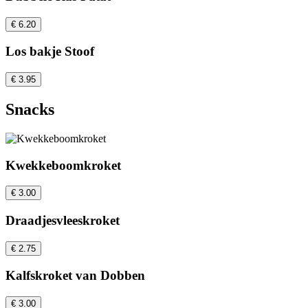
€ 6.20
Los bakje Stoof
€ 3.95
Snacks
Kwekkeboomkroket
€ 3.00
Draadjesvleeskroket
€ 2.75
Kalfskroket van Dobben
€ 3.00