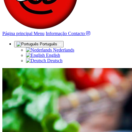
(actual)
Página principal
Menu
Informação
Contacto
Português
Nederlands
English
Deutsch