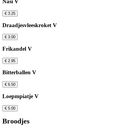
Nasi V
€ 3.25
Draadjesvleeskroket V
€ 3.00
Frikandel V
€ 2.95
Bitterballen V
€ 6.50
Loepmpiatje V
€ 5.00
Broodjes