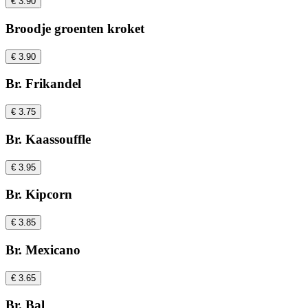
€ 3.90
Broodje groenten kroket
€ 3.90
Br. Frikandel
€ 3.75
Br. Kaassouffle
€ 3.95
Br. Kipcorn
€ 3.85
Br. Mexicano
€ 3.65
Br. Bal