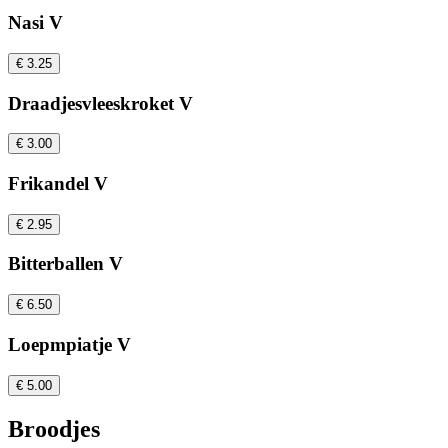
Nasi V
€ 3.25
Draadjesvleeskroket V
€ 3.00
Frikandel V
€ 2.95
Bitterballen V
€ 6.50
Loepmpiatje V
€ 5.00
Broodjes