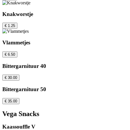
Knakworstje
€ 1.25
Vlammetjes
€ 6.50
Bittergarnituur 40
€ 30.00
Bittergarnituur 50
€ 35.00
Vega Snacks
Kaassouffle V