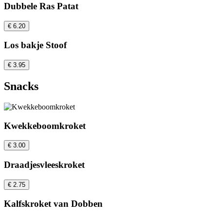
Dubbele Ras Patat
€ 6.20
Los bakje Stoof
€ 3.95
Snacks
Kwekkeboomkroket
€ 3.00
Draadjesvleeskroket
€ 2.75
Kalfskroket van Dobben